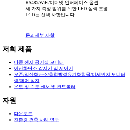
RS485/WiFi/이더넷 인터페이스 옵션
세 가지 측정 범위를 위한 LED 삼색 조명
LCD는 선택 사항입니다.
문의
세부 사항
저희 제품
다중 센서 공기질 모니터
이산화탄소 감지기 및 제어기
오존/일산화탄소/총휘발성유기화합물/미세먼지 모니터
링/제어 장치
온도 및 습도 센서 및 컨트롤러
자원
다운로드
친환경 건축 사례 연구