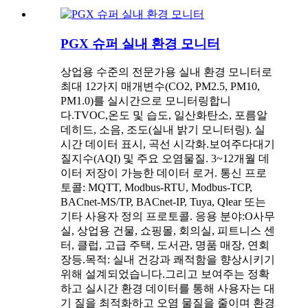
PGX 슈퍼 실내 환경 모니터
상업용 수준의 전문가용 실내 환경 모니터로
최대 12가지 매개변수(CO2, PM2.5, PM10,
PM1.0)를 실시간으로 모니터링합니
다.
TVOC,
온도 및 습도, 일산화탄소, 포름알
데히드, 소음, 조도(실내 밝기 모니터링). 실
시간 데이터 표시, 곡선 시각화.
보여주다
대기
질지수(AQI) 및 주요 오염물질. 3~12개월 데
이터 저장이 가능한 데이터 로거. 통신 프로
토콜: MQTT, Modbus-RTU, Modbus-TCP,
BACnet-MS/TP, BACnet-IP, Tuya, Qlear 또는
기타 사용자 정의 프로토콜. 응용 분야:
O
사무
실, 상업용 건물, 쇼핑몰, 회의실, 피트니스 센
터, 클럽, 고급 주택, 도서관, 명품 매장, 연회
장
등.
목적: 실내 건강과 쾌적함을 향상시키기
위해 설계되었습니다.
그리고 보여주는
정확
하고 실시간 환경 데이터를 통해 사용자는 대
기 질을 최적화하고 오염 물질을 줄이며 환경