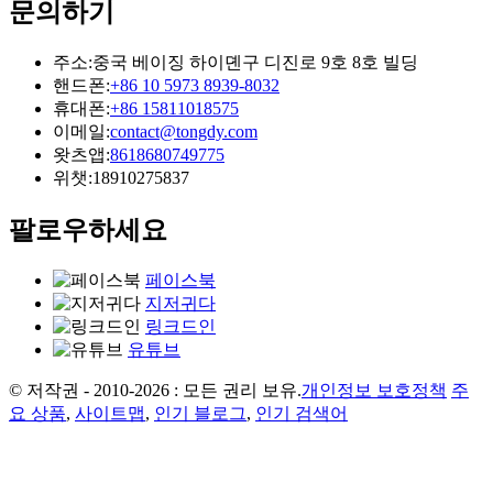
문의하기
주소:
중국 베이징 하이뎬구 디진로 9호 8호 빌딩
핸드폰:
+86 10 5973 8939-8032
휴대폰:
+86 15811018575
이메일:
contact@tongdy.com
왓츠앱:
8618680749775
위챗:
18910275837
팔로우하세요
페이스북
지저귀다
링크드인
유튜브
© 저작권 - 2010-2026 : 모든 권리 보유.
개인정보 보호정책
주
요 상품
,
사이트맵
,
인기 블로그
,
인기 검색어