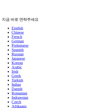
지금 바로 연락주세요
English
Chinese
French
German
Portuguese
Spanish
Russian
Japanese
Korean
Arabic
Irish
Greek
Turkish
Italian
Danish
Romanian
Indonesian
Czech
Afrikaans