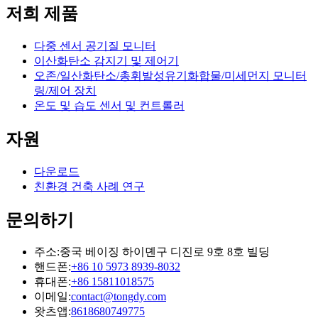
저희 제품
다중 센서 공기질 모니터
이산화탄소 감지기 및 제어기
오존/일산화탄소/총휘발성유기화합물/미세먼지 모니터
링/제어 장치
온도 및 습도 센서 및 컨트롤러
자원
다운로드
친환경 건축 사례 연구
문의하기
주소:
중국 베이징 하이뎬구 디진로 9호 8호 빌딩
핸드폰:
+86 10 5973 8939-8032
휴대폰:
+86 15811018575
이메일:
contact@tongdy.com
왓츠앱:
8618680749775